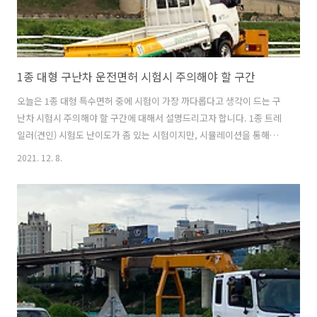
1종 대형 구난차 운전면허 시험시 주의해야 할 구간
오늘은 1종 대형 특수면허 중에 시험이 가장 까다롭다고 생각이 드는 구
난차 시험시 주의해야 할 구간에 대해서 설명드리고자 합니다. 1종 트레
일러(견인) 시험도 난이도가 좀 있는 시험이지만, 시뮬레이션을 통해서
연습을 하고, 정확한 공식을 알고 있어서 한번에 합격은 아니지만, 크게
2021. 12. 8.
어려움 없었는데, 1종 구난 시험은 대형견인에 비해 공식을 찾기가 더 어
려웠던것 같습니다. 지난번에 몇 번의 불합격 후 잘못 되었다고 생각하는
공식에 대해서 아래에 포스팅을 했는데요.
https://www.focuspremium.co.kr/42?category=969867 1종 대형
특수면허 - 구난차 면허 잘못된 공식 지금까지 버스, 대형 트레일러, 2종
소형에 합격 후 내친김에 운전면허 시험장에서 발급받을 수 있는 면허는
다..