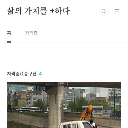
본문 바로가기
삶의 가치를 +하다
홈
자격증
자격증/1종구난
4