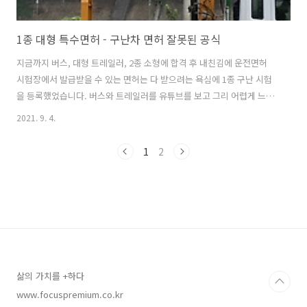
1종 대형 특수면허 - 구난차 면허 잘못된 공식
지금까지 버스, 대형 트레일러, 2종 소형에 합격 후 내친김에 운전면허
시험장에서 발급받을 수 있는 면허는 다 받으려는 욕심에 1종 구난 시험
을 등록했었습니다. 버스와 트레일러를 유튜브를 보고 그리 어렵게 느껴
지지는 않아서, 구난시험도 유튜브 잘 보고 공식만 잘 알고 가면 발급 받
2021. 9. 4.
을 수 있으리라는 자신감이 있었는데,, 몇 번째 동일한 곳에서 불합격이
되네요. 구난은 굴절과 S자만 문제없이 통과하면, 혹은 한번정도 탈선
1
2
(-10점)하거나 한 코스에 3분 이상 초과(-10)되었어도 탈선이 없다면 최
종 90점으로 합격할 수 있습니다. 간혹 S자까지 통과하고, 피견인차까지
분리하고 T자에서 어이없이 탈락하시는 분도 있긴 합니다. 춘천에서 앞
서 시험 보신분중에 그런분이 계셨네요. 시험장의 시험관도 아쉬움을 토
로하게..
삶의 가치를 +하다
www.focuspremium.co.kr