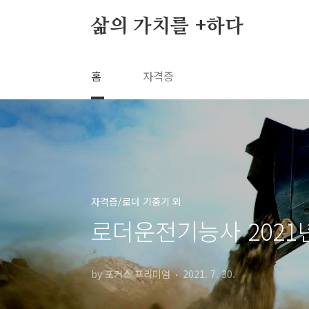
본문 바로가기
삶의 가치를 +하다
홈
자격증
자격증/로더 기중기 외
로더운전기능사 2021
by 포커스 프리미엄
2021. 7. 30.