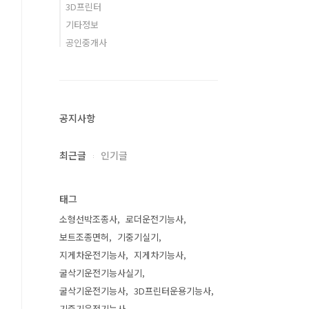
3D프린터
기타정보
공인중개사
공지사항
최근글
인기글
태그
소형선박조종사
로더운전기능사
보트조종면허
기중기실기
지게차운전기능사
지게차기능사
굴삭기운전기능사실기
굴삭기운전기능사
3D프린터운용기능사
기중기운전기능사