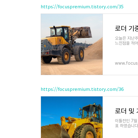
https://focuspremium.tistory.com/35
로더 기
오늘은 지난주
느낀점을 적어
음 취득한 1
www.focusp
https://focuspremium.tistory.com/36
이틀전인 7월 
표 하였습니다
중기운전기능