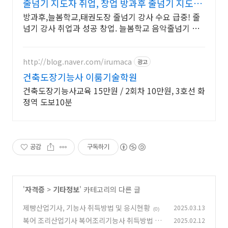
줄넘기 지도자 취업, 창업 방과후 줄넘기 지도자
양성
방과후,늘봄학교,태권도장 줄넘기 강사 수요 급중! 줄
넘기 강사 취업과 성공 창업. 늘봄학교 음악줄넘기 강
사 자격 연수. 지도자 자격증 취득. 강사 활동을 시작하
세요
http://blog.naver.com/irumaca
광고
건축도장기능사 이룸기술학원
건축도장기능사교육 15만원 / 2회차 10만원, 3호선 화
정역 도보10분
공감
구독하기
'
자격증
>
기타정보
' 카테고리의 다른 글
제빵산업기사, 기능사 취득방법 및 응시현황
2025.03.13
(0)
복어 조리산업기사 복어조리기능사 취득방법 및
2025.02.12