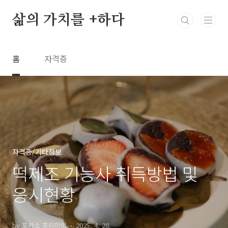
본문 바로가기
삶의 가치를 +하다
홈
자격증
자격증/기타정보
떡제조 기능사 취득방법 및
응시현황
by 포커스 프리미엄
2025. 4. 28.