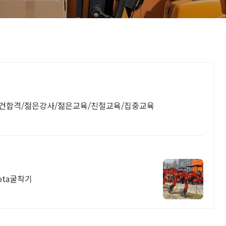
건합격/젊은강사/젊은교육/친절교육/집중교육
ota굴착기