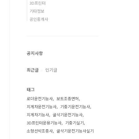
3D프린터
기타정보
공인중개사
공지사항
최근글
인기글
태그
로더운전기능사
보트조종면허
지게차운전기능사
기중기운전기능사
지게차기능사
굴삭기운전기능사
3D프린터운용기능사
기중기실기
소형선박조종사
굴삭기운전기능사실기