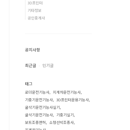
3D프린터
기타정보
공인중개사
공지사항
최근글
인기글
태그
로더운전기능사
지게차운전기능사
기중기운전기능사
3D프린터운용기능사
굴삭기운전기능사실기
굴삭기운전기능사
기중기실기
보트조종면허
소형선박조종사
지게차기능사