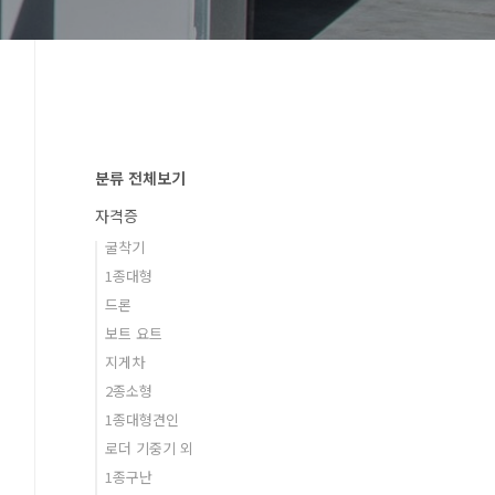
분류 전체보기
자격증
굴착기
1종대형
드론
보트 요트
지게차
2종소형
1종대형견인
로더 기중기 외
1종구난